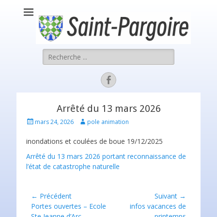
Saint Pargoire
Rechercher :
Facebook
Arrêté du 13 mars 2026
P
A
mars 24, 2026
pole animation
o
u
s
t
inondations et coulées de boue 19/12/2025
t
h
Arrêté du 13 mars 2026 portant reconnaissance de
e
o
d
r
l’état de catastrophe naturelle
o
n
Navigation
← Précédent
Suivant →
Article
Portes ouvertes – Ecole
Article
infos vacances de
de
précédent :
Ste Jeanne d’Arc
suivant :
printemps